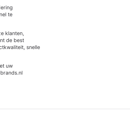
dering
nel te
e klanten,
nt de best
kwaliteit, snelle
met uw
brands.nl