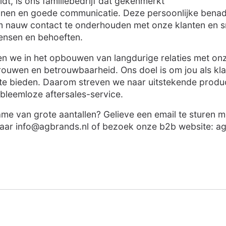
t, is ons familiebedrijf dat gekenmerkt
ijnen en goede communicatie. Deze persoonlijke bena
 om nauw contact te onderhouden met onze klanten en s
ensen en behoeften.
ven we in het opbouwen van langdurige relaties met onz
ouwen en betrouwbaarheid. Ons doel is om jou als kla
te bieden. Daarom streven we naar uitstekende product
obleemloze aftersales-service.
ame van grote aantallen? Gelieve een email te sturen 
naar
info@agbrands.nl
of bezoek onze b2b website: ag