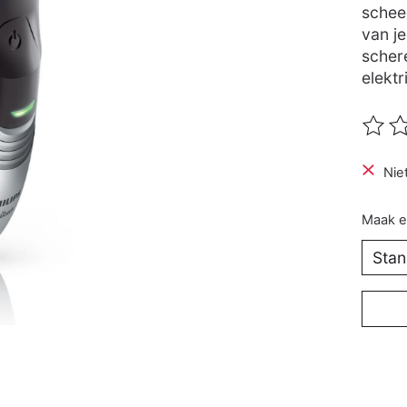
schee
van j
scher
elektr
De be
Nie
Maak e