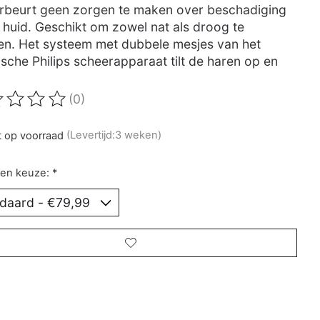
rbeurt geen zorgen te maken over beschadiging
e huid. Geschikt om zowel nat als droog te
en. Het systeem met dubbele mesjes van het
ische Philips scheerapparaat tilt de haren op en
(0)
oordeling van dit product is
0
van de 5
t op voorraad
(Levertijd:3 weken)
en keuze:
*