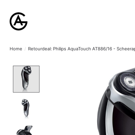
Home
/
Retourdeal: Philips AquaTouch AT886/16 - Scheera
Product image slideshow Items