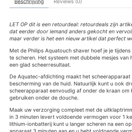
Beschrijving
Reviews (0)
LET OP dit is een retourdeal: retourdeals zijn art
dat eerder door iemand anders gekocht en vervolg
maar verder is het een nieuw artikel dat perfect w
Met de Philips Aquatouch shaver hoef je je tijde
te scheren. Het systeem met dubbele mesjes van he
een glad scheerresultaat.
De Aquatec-afdichting maakt het scheerapparaat 1
bescherming van de huid. Natuurlijk kunt u ook dr
scheerapparaat eenvoudig af onder de kraan om h
gebruiken onder de douche.
Maak uw verzorging compleet met de uitklaptrimm
in 3 minuten levert voldoende vermogen voor 1 keer
lithium-ionbatterij kunt u langer scheren na een o
apparaat 3 minuten aan en u hebt voldoende ver