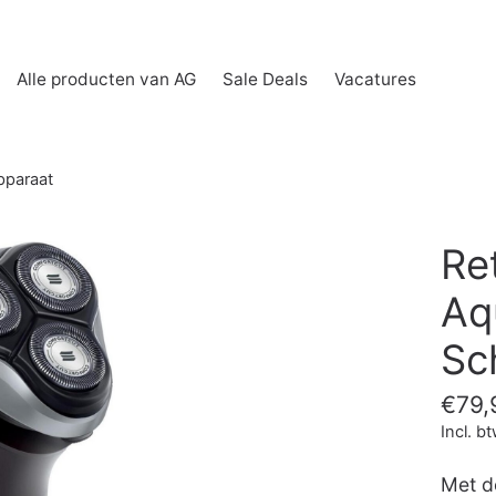
Alle producten van AG
Sale Deals
Vacatures
pparaat
Re
Aq
Sc
€79,
Incl. b
Met de