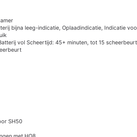
rkamer
tterij bijna leeg-indicatie, Oplaadindicatie, Indicatie vo
uik
 Batterij vol Scheertijd: 45+ minuten, tot 15 scheerbeur
heerbeurt
oor SH50
angen met HQ8