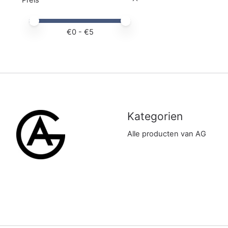
Preis – Mindestwert
Price maximum value
€
0
- €
5
Kategorien
Alle producten van AG